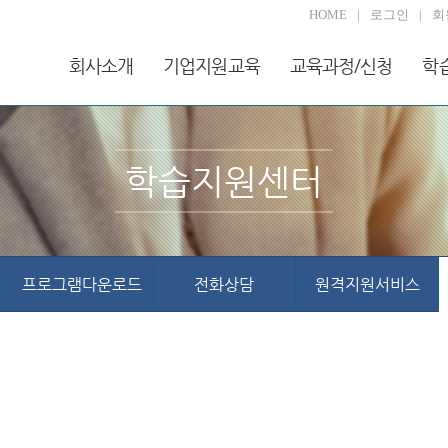
HOME
로그인
회
회사소개
기업지원교육
교육과정/신청
학
학습지원센터
프로그램다운로드
전화상담
원격지원서비스