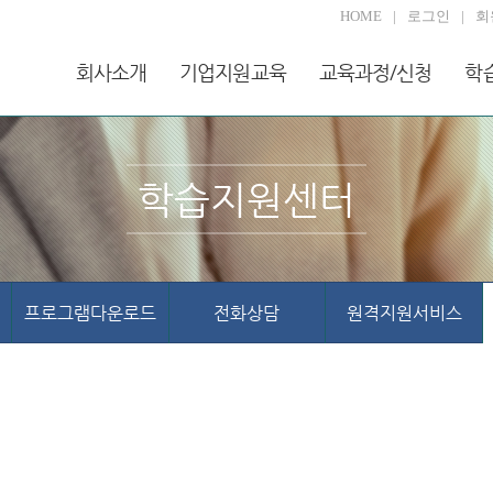
HOME
로그인
회
회사소개
기업지원교육
교육과정/신청
학
학습지원센터
프로그램다운로드
전화상담
원격지원서비스