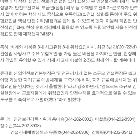
이번에 제작한 "산업안전보건법 법령 요지 표준안"은 안전보건관리체제, 위험
성평가, 안전보건교육, 도급인(원청) 의무 등 주제별로 관리자·근로자가 반드
시 알아야 하는 핵심 제도 중심으로 수록하고(별첨1), 삽화를 통하여 주요 위
험요인별 핵심 안전수칙(별첨2)을 쉽게 알 수 있도록 했다. 아울러 작업전 안
전점검(TBM), 현장 순회점검에서 활용할 수 있도록 위험요인별 자율 안전점
검표도 함께 제작했다(별첨3).
특히, 비계와 지붕은 3대 사고유형 8대 위험요인이자, 최근 3년간(’20~’22년)
건설업 사망사고 주요 위험요인 중 가장 높은 비율을 차지하는 만큼, 현장에
서 각별히 유의할 수 있게 상세 사고사례(붙임 2·3)도 함께 안내할 계획이다.
류경희 산업안전보건본부장은 “안전관리자가 없는 소규모 건설현장은 쉽고
이행 가능한 ‘자기규율 예방체계’를 구축해야 하며, ‘자기규율 예방체계’는 위
험요인을 인지하는 것에서 출발한다.”라고 강조하면서, “앞으로도 소규모 건
설현장에서 근로자들에게 위험요인과 안전수칙을 효과적으로 알릴 수 있는
도구를 지속적으로 개발하겠다.”라고 밝혔다.
문 의: 안전보건감독기획과 용다솜(044-202-8902), 이철호(044-202-8904),
정수빈(044-202-8908)
건설산재예방정책과 유종호(044-202-8936), 강혜림(044-202-8941)