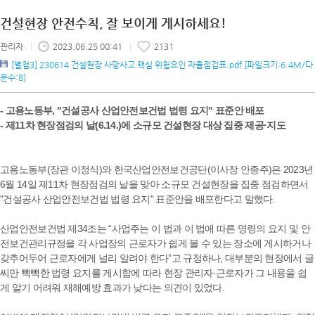
건설현장 안전수칙, 잘 보이게 게시하세요!
관리자
|
2023.06.25 00:41
|
2131
[별첨3] 230614 건설현장 사망사고 핵심 위험요인 자율점검표.pdf
[파일크기:6.4M/다
운수:8]
- 고용노동부, "건설공사 산업안전보건법 법령 요지" 표준안 배포
- 제11차 현장점검의 날(6.14.)에 소규모 건설현장 대상 집중 제공·지도
고용노동부(장관 이정식)와 한국산업안전보건공단(이사장 안종주)은 2023년
6월 14일 제11차 현장점검의 날을 맞아 소규모 건설현장을 집중 점검하면서
"건설공사 산업안전보건법 법령 요지" 표준안을 배포한다고 말했다.
산업안전보건법 제34조는 “사업주는 이 법과 이 법에 따른 명령의 요지 및 안
전보건관리규정을 각 사업장의 근로자가 쉽게 볼 수 있는 장소에 게시하거나
갖추어두어 근로자에게 널리 알려야 한다”고 규정하나, 대부분의 현장에서 글
씨만 빽빽한 법령 요지를 게시함에 따라 현장 관리자·근로자가 그 내용을 쉽
게 알기 어려워 재해예방 효과가 낮다는 의견이 있었다.